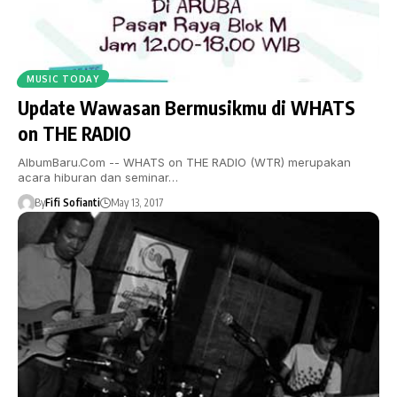
MUSIC TODAY
Update Wawasan Bermusikmu di WHATS
on THE RADIO
AlbumBaru.Com -- WHATS on THE RADIO (WTR) merupakan
acara hiburan dan seminar…
By
Fifi Sofianti
May 13, 2017