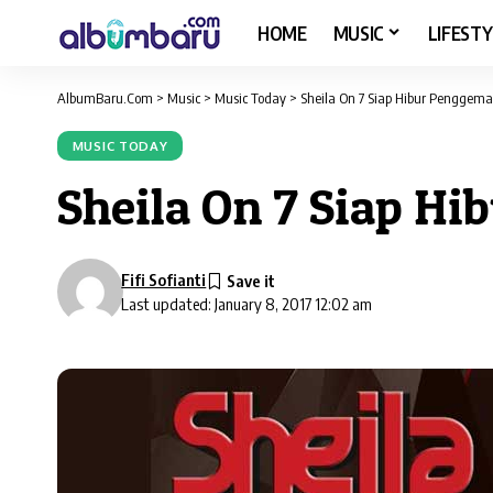
HOME
MUSIC
LIFESTY
AlbumBaru.Com
>
Music
>
Music Today
>
Sheila On 7 Siap Hibur Penggema
MUSIC TODAY
Sheila On 7 Siap H
Fifi Sofianti
Last updated: January 8, 2017 12:02 am