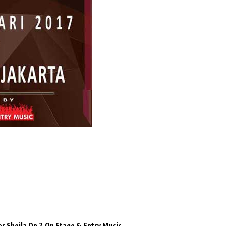
r Sheila On 7
On Stage & Entry Music