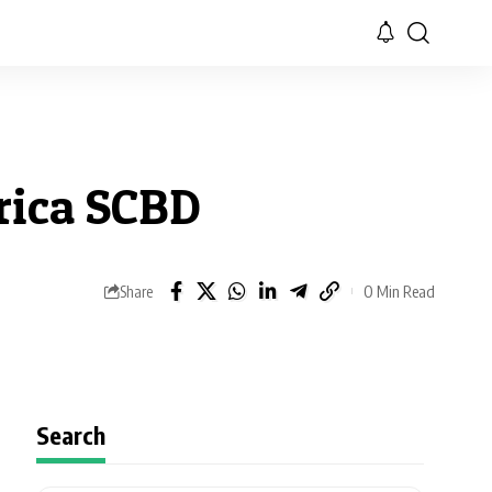
rica SCBD
0 Min Read
Share
Search