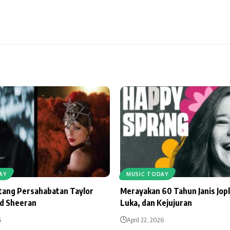
AY
MUSIC TODAY
ntang Persahabatan Taylor
Merayakan 60 Tahun Janis Jopl
Ed Sheeran
Luka, dan Kejujuran
6
April 22, 2026