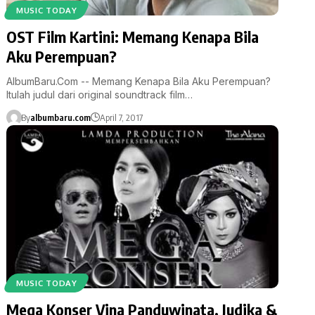
MUSIC TODAY
OST Film Kartini: Memang Kenapa Bila
Aku Perempuan?
AlbumBaru.Com -- Memang Kenapa Bila Aku Perempuan?
Itulah judul dari original soundtrack film…
By
albumbaru.com
April 7, 2017
MUSIC TODAY
Mega Konser Vina Panduwinata, Judika &