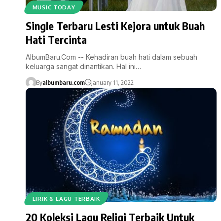
MUSIC TODAY
Single Terbaru Lesti Kejora untuk Buah
Hati Tercinta
AlbumBaru.Com -- Kehadiran buah hati dalam sebuah
keluarga sangat dinantikan. Hal ini…
By
albumbaru.com
January 11, 2022
LIRIK & LAGU TERBAIK
20 Koleksi Lagu Religi Terbaik Untuk