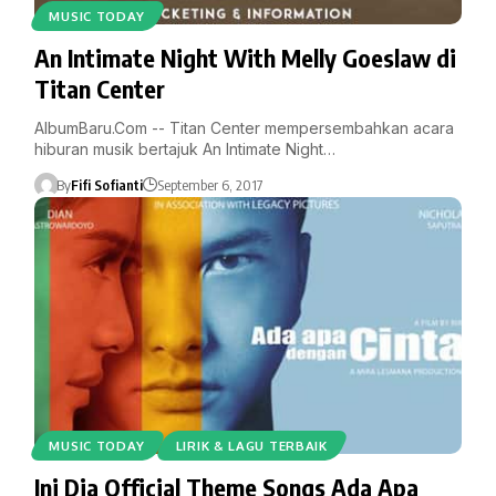
MUSIC TODAY
An Intimate Night With Melly Goeslaw di
Titan Center
AlbumBaru.Com -- Titan Center mempersembahkan acara
hiburan musik bertajuk An Intimate Night…
By
Fifi Sofianti
September 6, 2017
MUSIC TODAY
LIRIK & LAGU TERBAIK
Ini Dia Official Theme Songs Ada Apa