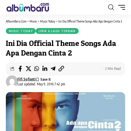
AlbumBaru.Com
>
Music
>
Music Today
>
Ini Dia Official Theme Songs Ada Apa Dengan Cinta 2
MUSIC TODAY
LIRIK & LAGU TERBAIK
Ini Dia Official Theme Songs Ada
Apa Dengan Cinta 2
2 Min Read
Fifi Sofianti
Last updated: May 9, 2016 7:42 pm