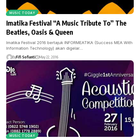
MUSIC TODAY
Imatika Festival “A Music Tribute To” The
Beatles, Oasis & Queen
Imatika Festival 2016 bertajuk INFORMEATIKA (Success MEA With
Information Technology) akan digelar…
By
Fifi Sofianti
May 22, 2016
MUSIC TODAY