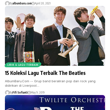
By
albumbaru.com
April 20, 2021
LIRIK & LAGU TERBAIK
15 Koleksi Lagu Terbaik The Beatles
AlbumBaru.Com -- Grup band beraliran pop dan rock yang
didirikan di Liverpool…
By
Fifi Sofianti
May 9, 2019