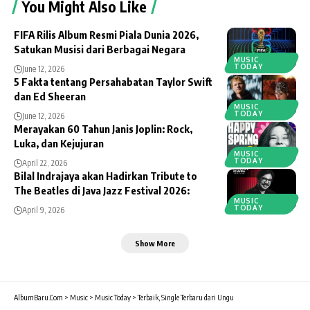
You Might Also Like
FIFA Rilis Album Resmi Piala Dunia 2026,
Satukan Musisi dari Berbagai Negara
MUSIC
TODAY
June 12, 2026
5 Fakta tentang Persahabatan Taylor Swift
dan Ed Sheeran
MUSIC
TODAY
June 12, 2026
Merayakan 60 Tahun Janis Joplin: Rock,
Luka, dan Kejujuran
MUSIC
TODAY
April 22, 2026
Bilal Indrajaya akan Hadirkan Tribute to
The Beatles di Java Jazz Festival 2026:
MUSIC
TODAY
April 9, 2026
Show More
AlbumBaru.Com
>
Music
>
Music Today
>
Terbaik, Single Terbaru dari Ungu