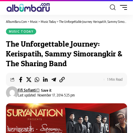
AlbumBaru.Com
>
Music
>
Music Today
>
The Unforgettable Journey: Kerispatih, Sammy Simorangkir & The Sharing Band
MUSIC TODAY
The Unforgettable Journey:
Kerispatih, Sammy Simorangkir &
The Sharing Band
1 Min Read
Fifi Sofianti
Last updated: November 17, 2014 5:25 pm