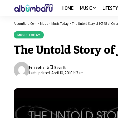
HOME
MUSIC
LIFESTY
AlbumBaru.Com
>
Music
>
Music Today
>
The Untold Story of JKT48 di Gel
MUSIC TODAY
The Untold Story of
Fifi Sofianti
Last updated: April 10, 2016 1:13 am