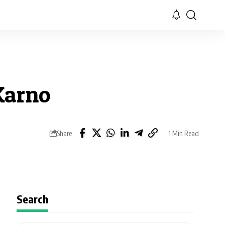
Karno
Share
1 Min Read
Search