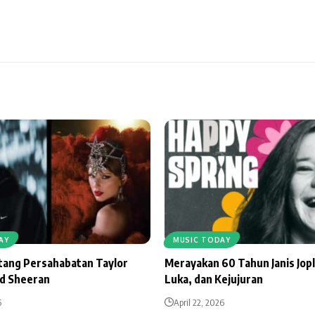
AY
MUSIC TODAY
ntang Persahabatan Taylor
Merayakan 60 Tahun Janis Jopl
Ed Sheeran
Luka, dan Kejujuran
6
April 22, 2026