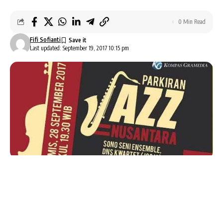
0 Min Read
Fifi Sofianti
Last updated: September 19, 2017 10:15 pm
AlbumBaru.Com — Parkiran Jazz
bertajuk
Nusantara
, adalah acara hiburan musik jazz yang
digelar oleh Kompas Gramedia dan SOJAZZ.
Acara digelar pada hari
Kamis
, tanggal
28