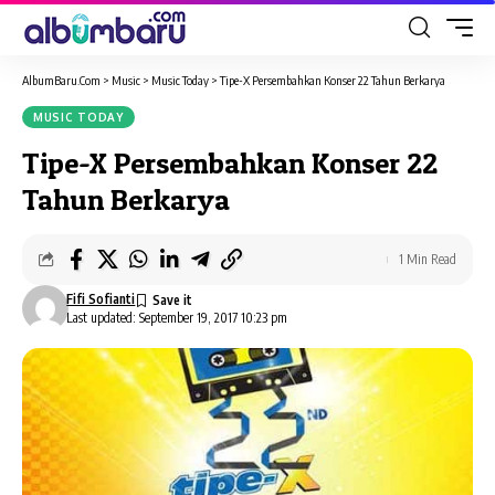
AlbumBaru.Com
>
Music
>
Music Today
>
Tipe-X Persembahkan Konser 22 Tahun Berkarya
MUSIC TODAY
Tipe-X Persembahkan Konser 22
Tahun Berkarya
1 Min Read
Fifi Sofianti
Last updated: September 19, 2017 10:23 pm