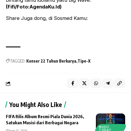
bintang tamu idolamu yaitu Big Wave.
(Fifi/Foto:AgendaKu.Id)
Share Juga dong, di Sosmed Kamu:
TAGGED:
Konser 22 Tahun Berkarya
Tipe-X
You Might Also Like
FIFA Rilis Album Resmi Piala Dunia 2026,
Satukan Musisi dari Berbagai Negara
MUSIC
TODAY
June 12, 2026