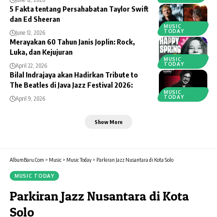
5 Fakta tentang Persahabatan Taylor Swift
dan Ed Sheeran
MUSIC
TODAY
June 12, 2026
Merayakan 60 Tahun Janis Joplin: Rock,
Luka, dan Kejujuran
MUSIC
TODAY
April 22, 2026
Bilal Indrajaya akan Hadirkan Tribute to
The Beatles di Java Jazz Festival 2026:
MUSIC
TODAY
April 9, 2026
Show More
AlbumBaru.Com
>
Music
>
Music Today
>
Parkiran Jazz Nusantara di Kota Solo
MUSIC TODAY
Parkiran Jazz Nusantara di Kota
Solo