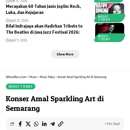
June 12, 2026
Merayakan 60 Tahun Janis Joplin: Rock,
Luka, dan Kejujuran
MUSIC
TODAY
April 22, 2026
Bilal Indrajaya akan Hadirkan Tribute to
The Beatles di Java Jazz Festival 2026:
MUSIC
TODAY
April 9, 2026
Show More
AlbumBaru.Com
>
Music
>
Music Today
>
Konser Amal Sparkling Art di Semarang
MUSIC TODAY
Konser Amal Sparkling Art di
Semarang
1 Min Read