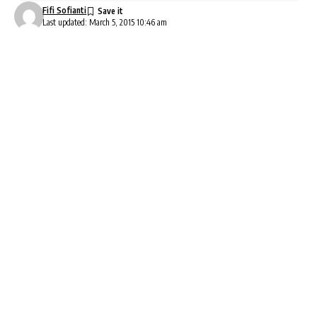
Fifi Sofianti
Last updated: March 5, 2015 10:46 am
HMP Englist Student Association FKIP UNS akan
menyelenggarakan konser musik yang bertajuk
Charity Concert Sparkling Art
.
Acara ini akan dimeriahkan oleh Fisip Meraung, On
Fire (Finalis IMB 2014), Voca Erudita, Unicorn, Stand
Up Comedy Solo, Penampilan Terbaik Bazaar Esa’s
Fair.