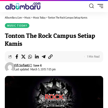
AlbumBaru.Com
>
Music
>
Music Today
>
Tonton The Rock Campus Setiap Kamis
MUSIC TODAY
Tonton The Rock Campus Setiap
Kamis
1 Min Read
Fifi Sofianti
Last updated: March 5, 2015 7:05 pm