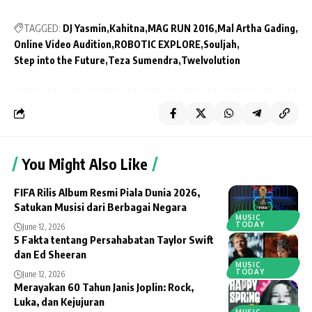
TAGGED:
DJ Yasmin
Kahitna
MAG RUN 2016
Mal Artha Gading
Online Video Audition
ROBOTIC EXPLORE
Souljah
Step into the Future
Teza Sumendra
Twelvolution
You Might Also Like
FIFA Rilis Album Resmi Piala Dunia 2026,
Satukan Musisi dari Berbagai Negara
MUSIC
TODAY
June 12, 2026
5 Fakta tentang Persahabatan Taylor Swift
dan Ed Sheeran
MUSIC
TODAY
June 12, 2026
Merayakan 60 Tahun Janis Joplin: Rock,
Luka, dan Kejujuran
MUSIC