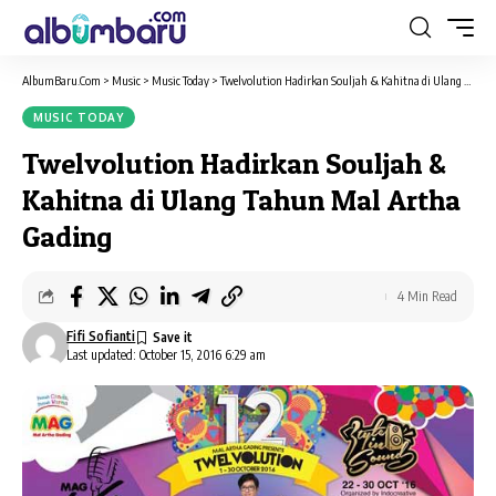
AlbumBaru.Com
>
Music
>
Music Today
>
Twelvolution Hadirkan Souljah & Kahitna di Ulang Tahun Mal Artha Gading
MUSIC TODAY
Twelvolution Hadirkan Souljah &
Kahitna di Ulang Tahun Mal Artha
Gading
4 Min Read
Fifi Sofianti
Last updated: October 15, 2016 6:29 am