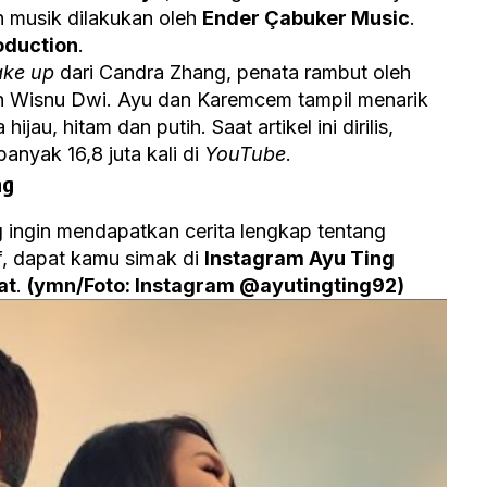
 musik dilakukan oleh
Ender Çabuker Music
.
oduction
.
ke up
dari Candra Zhang, penata rambut oleh
h Wisnu Dwi. Ayu dan Karemcem tampil menarik
au, hitam dan putih. Saat artikel ini dirilis,
banyak 16,8 juta kali di
YouTube
.
ng
 ingin mendapatkan cerita lengkap tentang
f, dapat kamu simak di
Instagram Ayu Ting
at
.
(ymn/Foto: Instagram @ayutingting92)