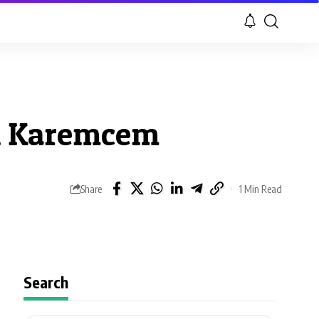
an Karemcem
Share
1 Min Read
Search