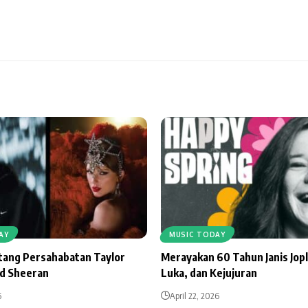
AY
MUSIC TODAY
ntang Persahabatan Taylor
Merayakan 60 Tahun Janis Jopl
Ed Sheeran
Luka, dan Kejujuran
6
April 22, 2026