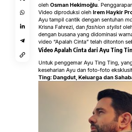
oleh
Osman Hekimoğlu
. Penggarapan
Video diproduksi oleh
Irem Haykir Pr
Ayu tampil cantik dengan sentuhan
ma
Krisna Fahrezi, dan
fashion stylist
ole
dengan busana yang didominasi warna hij
video “Apalah Cinta” telah ditonton se
Video Apalah Cinta dari Ayu Ting Ti
Untuk penggemar Ayu Ting Ting, yang
keseharian Ayu dan foto-foto eksklusi
Ting
: Dangdut, Keluarga dan Sahab