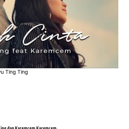
yu Ting Ting
Ting dan Karemcem
Karemcem