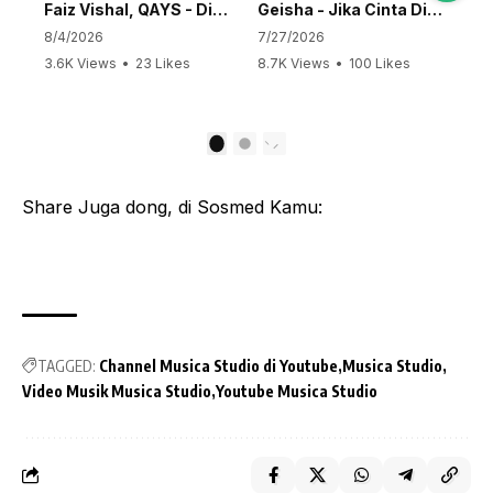
Faiz Vishal, QAYS - Dialog #shorts
Geisha - Jika Cinta Dia (Official Lyric Video)
8/4/2026
7/27/2026
3.6K Views
•
23 Likes
8.7K Views
•
100 Likes
•
2 Comments
•
15 Comments
1
2
Share Juga dong, di Sosmed Kamu:
TAGGED:
Channel Musica Studio di Youtube
Musica Studio
Video Musik Musica Studio
Youtube Musica Studio