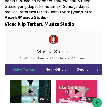
berikut ini adalah
channel Youtube
dari Musica
Studio yang dapat kamu simak. Semoga dapat
menjadi referensi terbaik kamu yah!
(ymn/Foto:
Pexels/
Musica Studio
)
Video Klip Terbaru Musica Studio
Musica Studios
5.3M Subscribers
•
2.2K Videos
•
4.5B Views
Video Terbaru
Noah Official
Geisha
D'Mas
00:37
04:11