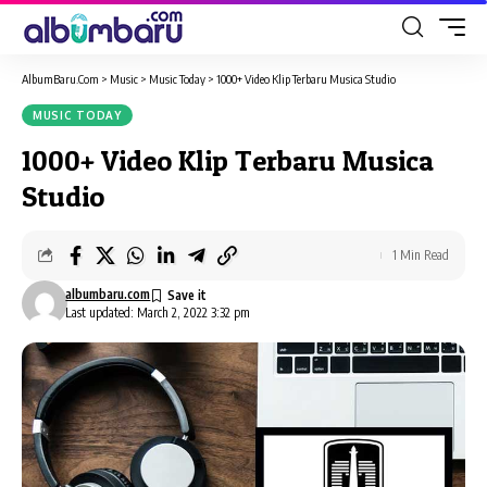
AlbumBaru.Com
>
Music
>
Music Today
>
1000+ Video Klip Terbaru Musica Studio
MUSIC TODAY
1000+ Video Klip Terbaru Musica
Studio
1 Min Read
albumbaru.com
Last updated: March 2, 2022 3:32 pm