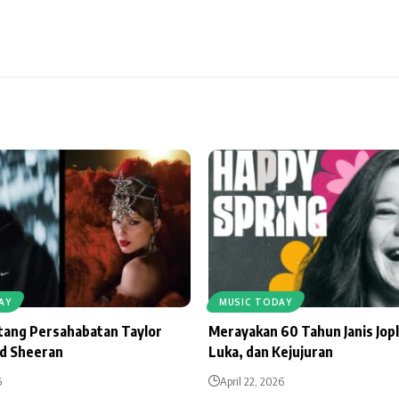
AY
MUSIC TODAY
ntang Persahabatan Taylor
Merayakan 60 Tahun Janis Jopl
Ed Sheeran
Luka, dan Kejujuran
6
April 22, 2026