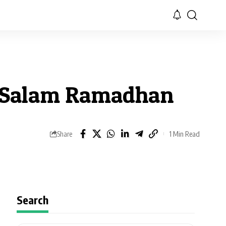
rt Salam Ramadhan
1 Min Read
Share
Search