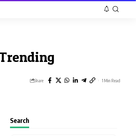
 Trending
Share
1 Min Read
Search