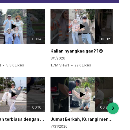
00:14
00:12
Kalian nyangkaa gaa??😅
8/1/2026
7/
s
•
5.3K Likes
1.7M Views
•
22K Likes
55
mments
•
327 Comments
•
00:10
00:29
Aku sudah terbiasa dengan mood kamu kok sengg❤️🥰
Jumat Berkah, Kurangi mengeluh, Perbanyak Bersyukur🙏🏻
7/31/2026
7/