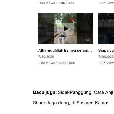
1.6M Views
•
24K Likes
176K View
•
452 Comments
•
56 Com
00:08
Alhamdulillah Es nya selamet...
7/30/2026
7/29/2026
1.4M Views
•
9.2K Likes
130K View
•
65 Comments
•
19 Com
Baca juga:
SidakPanggung: Cara Anji
Share Juga dong, di Sosmed Kamu: