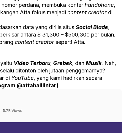
akan nomor perdana, membuka konter
handphone
,
lakangan Atta fokus menjadi
content creator
di
dasarkan data yang dirilis situs
Social Blade
,
berkisar antara $ 31,300 – $500,300 per bulan.
eorang
content creator
seperti Atta.
 yaitu
Video Terbaru, Grebek
, dan
Musik
. Nah,
 selalu ditonton oleh jutaan penggemarnya?
ar di
YouTube
, yang kami hadirkan secara
agram @attahalilintar)
•
5.7B Views