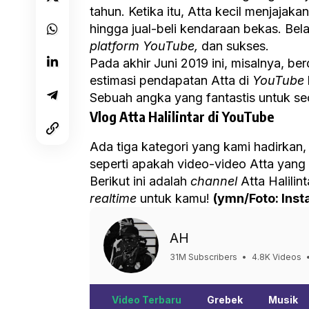
tahun. Ketika itu, Atta kecil menjaj
hingga jual-beli kendaraan bekas. Be
platform
YouTube,
dan sukses.
Pada akhir Juni 2019 ini, misalnya, ber
estimasi pendapatan Atta di
YouTube
Sebuah angka yang fantastis untuk s
Vlog Atta Halilintar di YouTube
Ada tiga kategori yang kami hadirkan,
seperti apakah video-video Atta yang
Berikut ini adalah
channel
Atta Halilint
realtime
untuk kamu!
(ymn/Foto: Inst
AH
31M Subscribers
•
4.8K Videos
Video Terbaru
Grebek
Musik