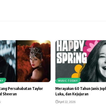
AY
MUSIC TODAY
ntang Persahabatan Taylor
Merayakan 60 Tahun Janis Jopl
Ed Sheeran
Luka, dan Kejujuran
6
April 22, 2026