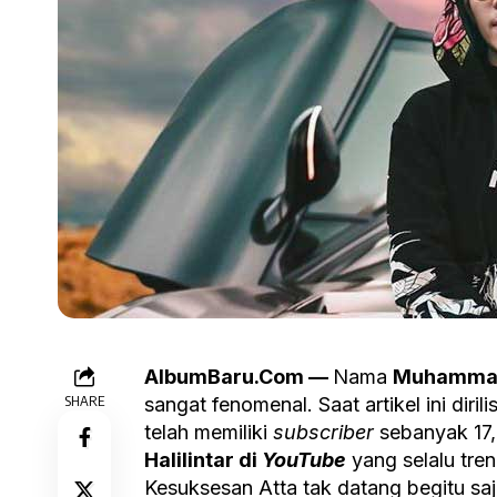
AlbumBaru.Com —
Nama
Muhammad 
SHARE
sangat fenomenal. Saat artikel ini dirili
telah memiliki
subscriber
sebanyak 17,
Halilintar di
YouTube
yang selalu tre
Kesuksesan Atta tak datang begitu saja