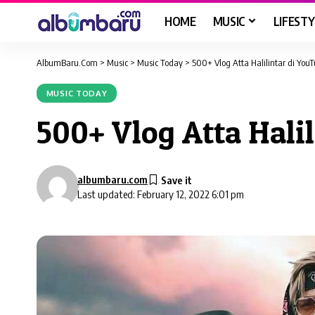
HOME
MUSIC
LIFESTY
AlbumBaru.Com
>
Music
>
Music Today
>
500+ Vlog Atta Halilintar di You
MUSIC TODAY
500+ Vlog Atta Hali
albumbaru.com
Last updated: February 12, 2022 6:01 pm