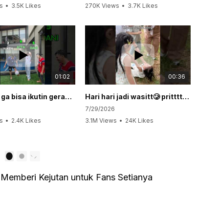
s
•
3.5K Likes
270K Views
•
3.7K Likes
2.
ments
•
113 Comments
•
01:02
00:36
Siapa yg ga bisa ikutin gerakan ?🙄
Hari hari jadi wasitt🥲 pritttt❤️❤️
7/29/2026
7/
s
•
2.4K Likes
3.1M Views
•
24K Likes
10
ments
•
159 Comments
•
1
2
 Memberi Kejutan untuk Fans Setianya