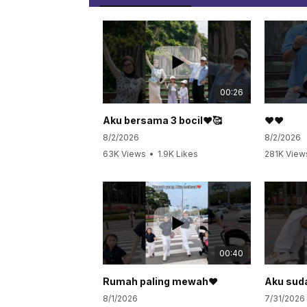
00:26
Aku bersama 3 bocil❤️🥰
❤️❤️
8/2/2026
8/2/2026
63K Views
•
1.9K Likes
281K View
•
40 Comments
•
106 Co
00:40
Rumah paling mewah❤️
8/1/2026
7/31/2026