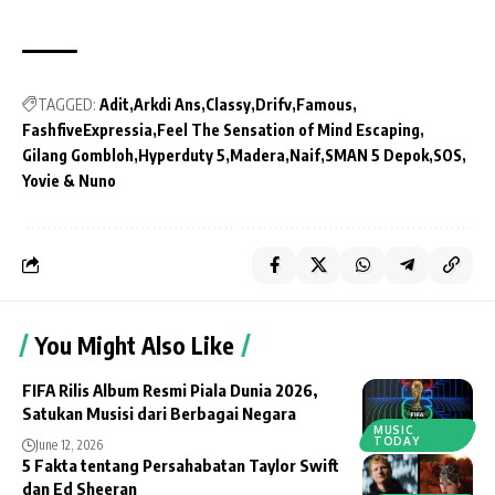
TAGGED:
Adit
Arkdi Ans
Classy
Drifv
Famous
FashfiveExpressia
Feel The Sensation of Mind Escaping
Gilang Gombloh
Hyperduty 5
Madera
Naif
SMAN 5 Depok
SOS
Yovie & Nuno
You Might Also Like
FIFA Rilis Album Resmi Piala Dunia 2026,
Satukan Musisi dari Berbagai Negara
MUSIC
TODAY
June 12, 2026
5 Fakta tentang Persahabatan Taylor Swift
dan Ed Sheeran