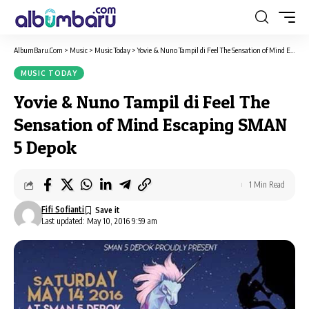
AlbumBaru.Com
>
Music
>
Music Today
>
Yovie & Nuno Tampil di Feel The Sensation of Mind Escaping SMAN 5 Depok
MUSIC TODAY
Yovie & Nuno Tampil di Feel The
Sensation of Mind Escaping SMAN
5 Depok
1 Min Read
Fifi Sofianti
Last updated: May 10, 2016 9:59 am