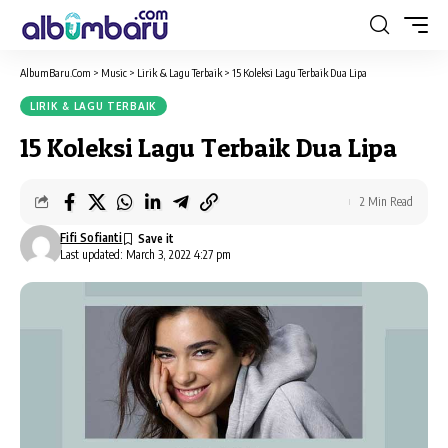
AlbumBaru.Com
>
Music
>
Lirik & Lagu Terbaik
>
15 Koleksi Lagu Terbaik Dua Lipa
LIRIK & LAGU TERBAIK
15 Koleksi Lagu Terbaik Dua Lipa
2 Min Read
Fifi Sofianti
Last updated: March 3, 2022 4:27 pm