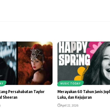
AY
MUSIC TODAY
ntang Persahabatan Taylor
Merayakan 60 Tahun Janis Jopl
Ed Sheeran
Luka, dan Kejujuran
6
April 22, 2026