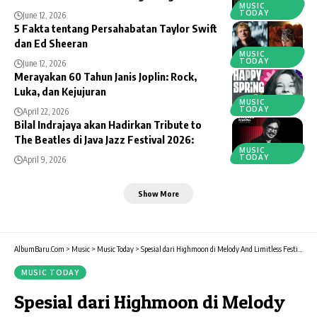
MUSIC
TODAY
June 12, 2026
5 Fakta tentang Persahabatan Taylor Swift
dan Ed Sheeran
MUSIC
TODAY
June 12, 2026
Merayakan 60 Tahun Janis Joplin: Rock,
Luka, dan Kejujuran
MUSIC
TODAY
April 22, 2026
Bilal Indrajaya akan Hadirkan Tribute to
The Beatles di Java Jazz Festival 2026:
MUSIC
TODAY
April 9, 2026
Show More
AlbumBaru.Com
>
Music
>
Music Today
>
Spesial dari Highmoon di Melody And Limitless Festival
MUSIC TODAY
Spesial dari Highmoon di Melody