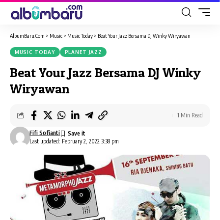
AlbumBaru.Com
>
Music
>
Music Today
>
Beat Your Jazz Bersama DJ Winky Wiryawan
MUSIC TODAY
PLANET JAZZ
Beat Your Jazz Bersama DJ Winky
Wiryawan
1 Min Read
Fifi Sofianti
Last updated: February 2, 2022 3:38 pm