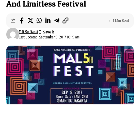
And Limitless Festival
1 Min Read
Fifi Sofianti
Last updated: September 9, 2017 10:19 am
AlbumBaru.Com — SMAN 107 Jakarta
mempersembahkan acara hiburan musik
MALFEST5th
bertajuk
Melody And Limitless