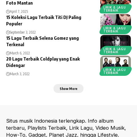
Foto Mantan
LIRIK & LAGU
TERBAIK
April 7, 2025
15 Koleksi Lagu Terbaik Titi DJ Paling
Populer
LIRIK & LAGU
TERBAIK
September 3, 2022
15 Lagu Terbaik Selena Gomez yang
Terkenal
LIRIK & LAGU
TERBAIK
March 6, 2022
20 Lagu Terbaik Coldplay yang Enak
Didengar
LIRIK & LAGU
TERBAIK
March 3, 2022
Show More
Situs musik Indonesia terlengkap. Info album
terbaru, Playlists Terbaik, Lirik Lagu, Video Musik,
How-To, Gadget, Planet Jazz, hingga Lifestyle.