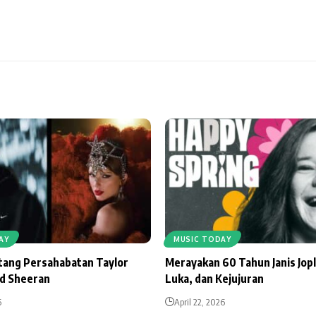
AY
MUSIC TODAY
ntang Persahabatan Taylor
Merayakan 60 Tahun Janis Jopl
Ed Sheeran
Luka, dan Kejujuran
6
April 22, 2026