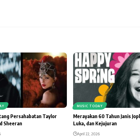
AY
MUSIC TODAY
ntang Persahabatan Taylor
Merayakan 60 Tahun Janis Jopl
Ed Sheeran
Luka, dan Kejujuran
6
April 22, 2026