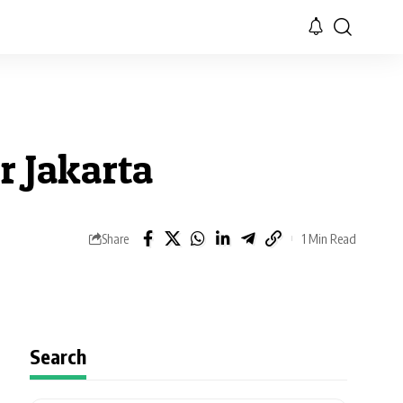
r Jakarta
1 Min Read
Share
Search