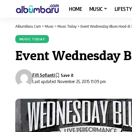
HOME
MUSIC
LIFESTY
AlbumBaru.Com
>
Music
>
Music Today
>
Event Wednesday Blues Hood di 3
MUSIC TODAY
Event Wednesday Bl
Fifi Sofianti
Last updated: November 25, 2015 11:09 pm