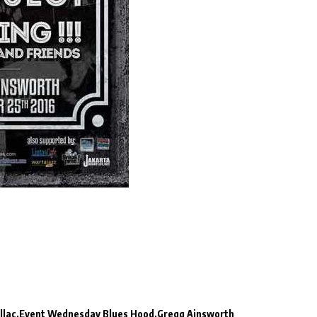
llac
Event Wednesday Blues Hood
Gregg Ainsworth