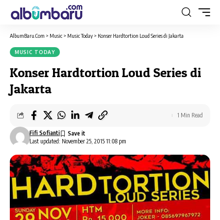
AlbumBaru.Com
>
Music
>
Music Today
>
Konser Hardtortion Loud Series di Jakarta
MUSIC TODAY
Konser Hardtortion Loud Series di
Jakarta
1 Min Read
Fifi Sofianti
Last updated: November 25, 2015 11:08 pm