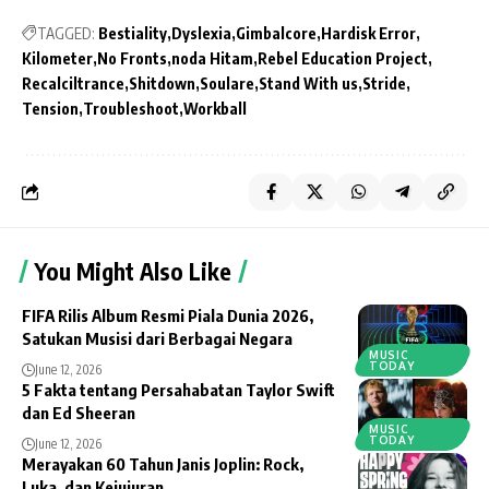
TAGGED:
Bestiality
Dyslexia
Gimbalcore
Hardisk Error
Kilometer
No Fronts
noda Hitam
Rebel Education Project
Recalciltrance
Shitdown
Soulare
Stand With us
Stride
Tension
Troubleshoot
Workball
You Might Also Like
FIFA Rilis Album Resmi Piala Dunia 2026,
Satukan Musisi dari Berbagai Negara
MUSIC
TODAY
June 12, 2026
5 Fakta tentang Persahabatan Taylor Swift
dan Ed Sheeran
MUSIC
TODAY
June 12, 2026
Merayakan 60 Tahun Janis Joplin: Rock,
Luka, dan Kejujuran