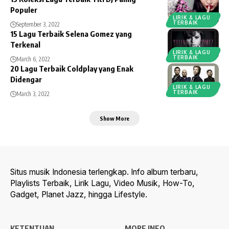
Populer
LIRIK & LAGU
TERBAIK
September 3, 2022
15 Lagu Terbaik Selena Gomez yang
Terkenal
LIRIK & LAGU
TERBAIK
March 6, 2022
20 Lagu Terbaik Coldplay yang Enak
Didengar
LIRIK & LAGU
TERBAIK
March 3, 2022
Show More
Situs musik Indonesia terlengkap. Info album terbaru,
Playlists Terbaik, Lirik Lagu, Video Musik, How-To,
Gadget, Planet Jazz, hingga Lifestyle.
KETENTUAN
MORE INFO