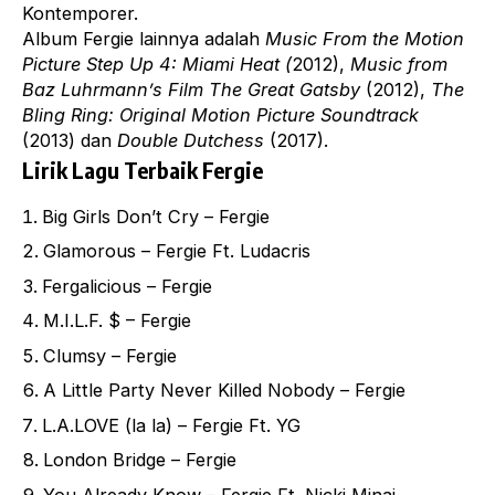
Kontemporer.
Album Fergie lainnya adalah
Music From the Motion
Picture Step Up 4: Miami Heat
(
2012),
Music from
Baz Luhrmann’s Film The Great Gatsby
(2012),
The
Bling Ring:
Original Motion Picture Soundtrack
(2013) dan
Double Dutchess
(2017).
Lirik Lagu Terbaik Fergie
Big Girls Don’t Cry – Fergie
Glamorous – Fergie Ft. Ludacris
Fergalicious – Fergie
M.I.L.F. $ – Fergie
Clumsy – Fergie
A Little Party Never Killed Nobody – Fergie
L.A.LOVE (la la) – Fergie Ft. YG
London Bridge – Fergie
You Already Know – Fergie Ft. Nicki Minaj