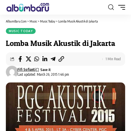
AlbumBaru.Com
>
Music
>
Music Today
>
Lomba Musik Akustik di Jakarta
MUSIC TODAY
Lomba Musik Akustik di Jakarta
1 Min Read
Fifi Sofianti
Last updated: March 26, 2015 1:46 pm