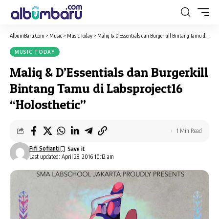
AlbumBaru.Com
>
Music
>
Music Today
>
Maliq & D’Essentials dan Burgerkill Bintang Tamu di Labsproject16 “Holosthetic”
MUSIC TODAY
Maliq & D’Essentials dan Burgerkill
Bintang Tamu di Labsproject16
“Holosthetic”
1 Min Read
Fifi Sofianti
Last updated: April 28, 2016 10:12 am