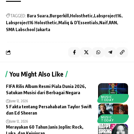
TAGGED:
Bara Suara
Burgerkill
Holosthetic
Labsproject16
Labsproject16 Holosthetic
Maliq & D'Essentials
Naif
RAN
SMA Labschool Jakarta
You Might Also Like
FIFA Rilis Album Resmi Piala Dunia 2026,
Satukan Musisi dari Berbagai Negara
MUSIC
TODAY
June 12, 2026
5 Fakta tentang Persahabatan Taylor Swift
dan Ed Sheeran
MUSIC
TODAY
June 12, 2026
Merayakan 60 Tahun Janis Joplin: Rock,
Luka, dan Kejujuran