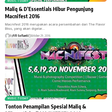
MUSIC TODAY
Maliq & D’Essentials Hibur Pengunjung
Macnifest 2016
Macnifest 2016 merupakan acara persembahan dari The Flavor
Bliss, yang akan digelar…
By
Fifi Sofianti
October 29, 2016
MUSIC TODAY
Tonton Penampilan Spesial Maliq &