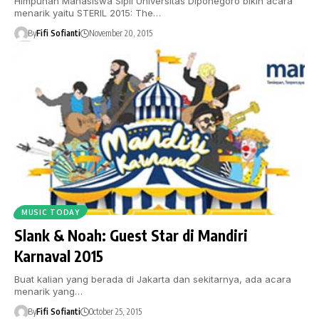
Himpunan Mahasiswa Sipil Universitas Diponegoro bikin acara
menarik yaitu STERIL 2015: The…
By
Fifi Sofianti
November 20, 2015
MUSIC TODAY
Slank & Noah: Guest Star di Mandiri
Karnaval 2015
Buat kalian yang berada di Jakarta dan sekitarnya, ada acara
menarik yang…
By
Fifi Sofianti
October 25, 2015