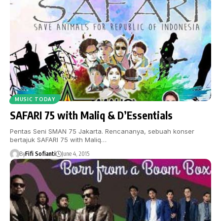
MUSIC TODAY
SAFARI 75 with Maliq & D’Essentials
Pentas Seni SMAN 75 Jakarta. Rencananya, sebuah konser
bertajuk SAFARI 75 with Maliq…
By
Fifi Sofianti
June 4, 2015