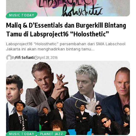
MUSIC TODAY
Maliq & D’Essentials dan Burgerkill Bintang
Tamu di Labsproject16 “Holosthetic”
Labsproject16 “Holosthetic” persembahan dari SMA Labschool
Jakarta ini akan menghadirkan bintang tamu…
By
Fifi Sofianti
April 28, 2016
MUSIC TODAY
PLANET JAZZ