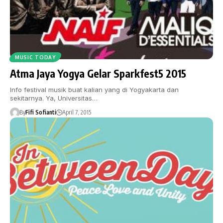
MUSIC TODAY
Atma Jaya Yogya Gelar Sparkfest5 2015
Info festival musik buat kalian yang di Yogyakarta dan
sekitarnya. Ya, Universitas…
By
Fifi Sofianti
April 7, 2015