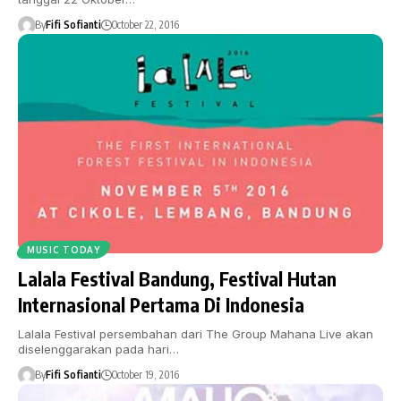
By
Fifi Sofianti
October 22, 2016
MUSIC TODAY
Lalala Festival Bandung, Festival Hutan
Internasional Pertama Di Indonesia
Lalala Festival persembahan dari The Group Mahana Live akan
diselenggarakan pada hari…
By
Fifi Sofianti
October 19, 2016