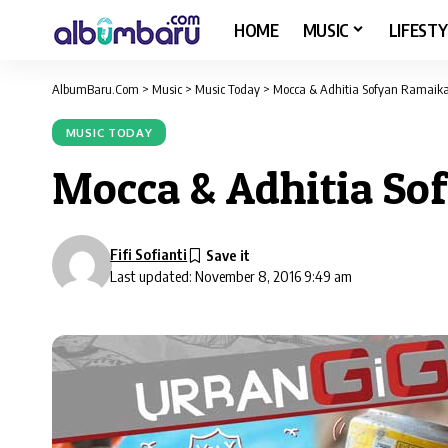
HOME
MUSIC
LIFESTY
AlbumBaru.Com
>
Music
>
Music Today
>
Mocca & Adhitia Sofyan Ramaika
MUSIC TODAY
Mocca & Adhitia So
Fifi Sofianti
Last updated: November 8, 2016 9:49 am