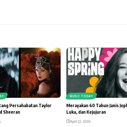
AY
MUSIC TODAY
ntang Persahabatan Taylor
Merayakan 60 Tahun Janis Jopl
Ed Sheeran
Luka, dan Kejujuran
6
April 22, 2026