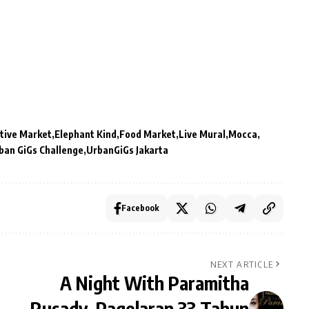
tive Market
Elephant Kind
Food Market
Live Mural
Mocca
an GiGs Challenge
UrbanGiGs Jakarta
Facebook
NEXT ARTICLE
A Night With Paramitha
Rusady, Pagelaran 33 Tahun