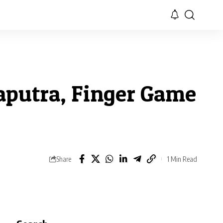
aputra, Finger Game
1 Min Read
Share