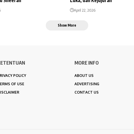
Ed Sheeran
Luka, dan Kejujuran
6
April 22, 2026
Show More
KETENTUAN
MORE INFO
RIVACY POLICY
ABOUT US
ERMS OF USE
ADVERTISING
ISCLAIMER
CONTACT US