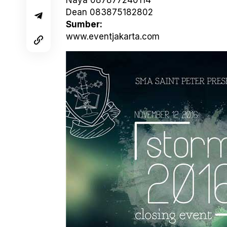
Naya 087877240114
Dean 083875182802
Sumber:
www.eventjakarta.com