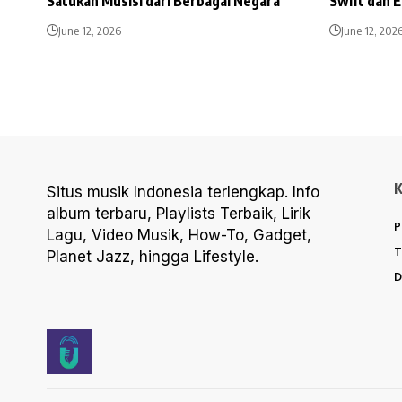
Satukan Musisi dari Berbagai Negara
Swift dan 
June 12, 2026
June 12, 202
Situs musik Indonesia terlengkap. Info
album terbaru, Playlists Terbaik, Lirik
P
Lagu, Video Musik, How-To, Gadget,
T
Planet Jazz, hingga Lifestyle.
D