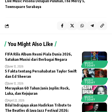
Live Music Pesona Delapan Puluhan
The Mercy’s
Townsquare Surabaya
You Might Also Like
FIFA Rilis Album Resmi Piala Dunia 2026,
Satukan Musisi dari Berbagai Negara
MUSIC
TODAY
June 12, 2026
5 Fakta tentang Persahabatan Taylor Swift
dan Ed Sheeran
MUSIC
TODAY
June 12, 2026
Merayakan 60 Tahun Janis Joplin: Rock,
Luka, dan Kejujuran
MUSIC
TODAY
April 22, 2026
Bilal Indrajaya akan Hadirkan Tribute to
The Beatles di Java Jazz Festival 2026: