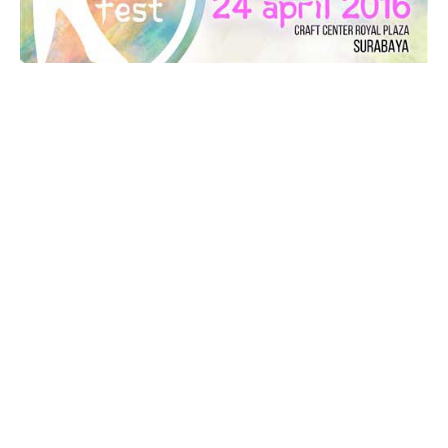
K-Fest 2016 Summer Breeze
, kompetisi yang
diadakan oleh
UKM IFLS
ini merupakan kompetisi
sing cover dan kompetisi dance cover.
Acara yang menampilkan bintang tamu Luminous,
DC Shinee From Bandung ini akan digelar pada
hari
Minggu,
tanggal
24 April 2016,
bertempat
di Craft
Center Royal Plaza, Surabaya.
Biaya Pendaftaran:
Sing Cover Rp.75.000,-
Dance Cover Rp.150.000,-
Tiket:
Rp.60.000,-
Fasilitas:
Entry Ticket