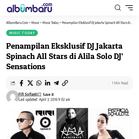
AlbumBaru.Com
>
Music
>
Music Today
>
Penampilan Eksklusif DJ Jakarta Spinach All Stars di Alila Solo DJ’ Sensations
MUSIC TODAY
Penampilan Eksklusif DJ Jakarta
Spinach All Stars di Alila Solo DJ’
Sensations
1 Min Read
Fifi Sofianti
Last updated: April 3, 2016 9:02 am