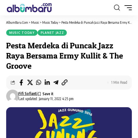
AlbumBaru.Com
>
Music
>
Music Today
>
Pesta Merdeka di Puncak Jazz Raya Bersama Ermy Kullit & The Groove
MUSIC TODAY
PLANET JAZZ
Pesta Merdeka di Puncak Jazz
Raya Bersama Ermy Kullit & The
Groove
1 Min Read
Fifi Sofianti
Last updated: January 11, 2022 4:25 pm