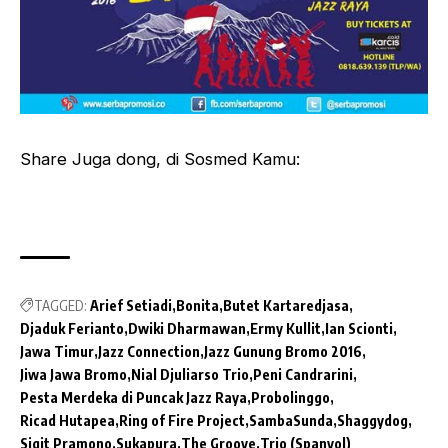
Share Juga dong, di Sosmed Kamu:
TAGGED:
Arief Setiadi
Bonita
Butet Kartaredjasa
Djaduk Ferianto
Dwiki Dharmawan
Ermy Kullit
Ian Scionti
Jawa Timur
Jazz Connection
Jazz Gunung Bromo 2016
Jiwa Jawa Bromo
Nial Djuliarso Trio
Peni Candrarini
Pesta Merdeka di Puncak Jazz Raya
Probolinggo
Ricad Hutapea
Ring of Fire Project
SambaSunda
Shaggydog
Sigit Pramono
Sukapura
The Groove
Trio (Spanyol)