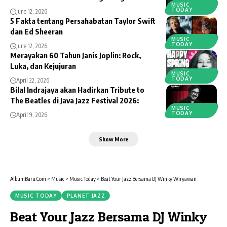
MUSIC
TODAY
June 12, 2026
5 Fakta tentang Persahabatan Taylor Swift
dan Ed Sheeran
MUSIC
TODAY
June 12, 2026
Merayakan 60 Tahun Janis Joplin: Rock,
Luka, dan Kejujuran
MUSIC
TODAY
April 22, 2026
Bilal Indrajaya akan Hadirkan Tribute to
The Beatles di Java Jazz Festival 2026:
MUSIC
TODAY
April 9, 2026
Show More
AlbumBaru.Com
>
Music
>
Music Today
>
Beat Your Jazz Bersama DJ Winky Wiryawan
MUSIC TODAY
PLANET JAZZ
Beat Your Jazz Bersama DJ Winky