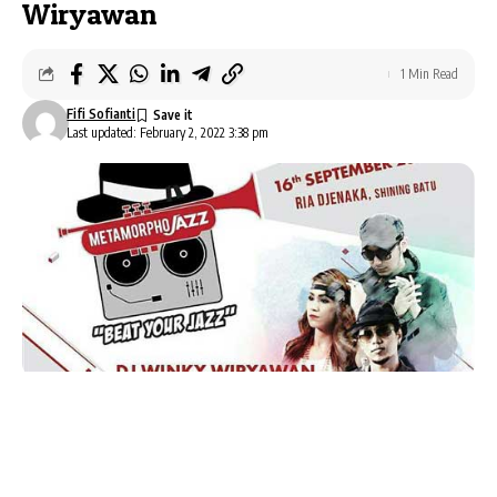
Wiryawan
1 Min Read
Fifi Sofianti
Last updated: February 2, 2022 3:38 pm
AlbumBaru.Com — Metamorpho Jazz “Beat Your
Jazz”
adalah pagelaran musik jazz persembahan
dari
MLD Spot
yang digelar buat kamu yang berada