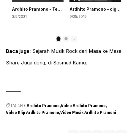
Ardhito Pramono - Teman Perjalanan (OMPS Dear Nathan, Thank You Salma)
Ardhito Pramono - cigarettes of ours
3/5/2021
9/25/2019
1
2
Baca juga:
Sejarah Musik Rock dari Masa ke Masa
Share Juga dong, di Sosmed Kamu:
TAGGED:
Ardhito Pramono
Video Ardhito Pramono
Video Klip Ardhito Pramono
Video Musik Ardhito Pramoni