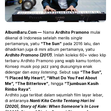
AlbumBaru.Com —
Nama
Ardhito Pramono
mulai
dikenal di Indonesia setelah merilis
single
pertamanya, yaitu
“The Sun”
pada 2016 lalu, dan
dihadirkan juga di mini album pertamanya, yaitu
Ardhito Pramono (2017)
. Inilah koleksi 60+ video klip
terbaru Ardhito Pramono yang wajib kamu tonton.
Konsep musik pop jazz yang diusungnya enak
didengar dan
easy listening
. Sebut saja
“The Sun”,
“I Placed My Heart”, “What Do You Feel About
Me”, “The Bitterlove”
, hingga
“Tjumbuan Kasih
Rimba Raya”.
Ardhito juga terlibat dalam sejumlah film layar lebar,
di antaranya
Nanti Kita Cerita Tentang Hari Ini
(2020), Story of Kale: When Someone’s In Love