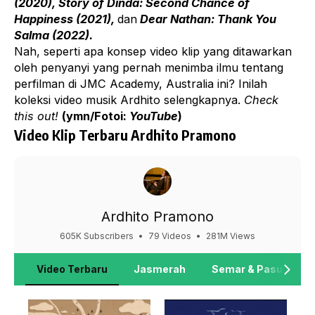
(2020), Story of Dinda: Second Chance of
Happiness (2021),
dan
Dear Nathan: Thank You
Salma (2022).
Nah, seperti apa konsep
video klip
yang ditawarkan
oleh penyanyi yang pernah menimba ilmu tentang
perfilman di JMC Academy, Australia ini? Inilah
koleksi video musik Ardhito selengkapnya.
Check
this out!
(ymn/Fotoi:
YouTube
)
Video Klip Terbaru Ardhito Pramono
Ardhito Pramono
605K Subscribers
•
79 Videos
•
281M Views
Video Terbaru
Jasmerah
Semar & Pasukan M