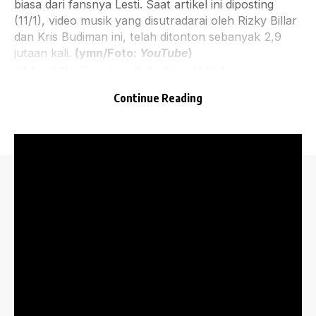
biasa dari fansnya Lesti. Saat artikel ini diposting
(11/1), video musik yang disutradarai oleh Rizky Billar
dan Kris Budiman ini, telah ditonton sebanyak 2,9
jutaan kali.
(ymn/Foto:
YouTube
)
Video Klip “Lentera” dari Lesti Kejora
Continue Reading
Situs musik Indonesia terlengkap. Info album terbaru,
Playlists Terbaik, Lirik Lagu, Video Musik, How-To,
Gadget, Planet Jazz, hingga Lifestyle.
KETENTUAN
MORE INFO
PRIVACY POLICY
ABOUT US
TERMS OF USE
ADVERTISING