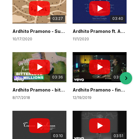
03:27
03:40
Ardhito Pramono - Sudah (Story of Kale - Original Motion Picture Soundtrack)
Ardhito Pramono ft. Aurélie Moeremans - I Just Couldn’t Save You Tonight (Story of Kale - OMPS)
10/17/2020
11/1/2020
03:36
03:15
Ardhito Pramono - bitterlove
Ardhito Pramono - fine today (Nanti Kita Cerita Tentang Hari Ini - Original Mot...
8/17/2018
12/19/2019
03:10
03:51