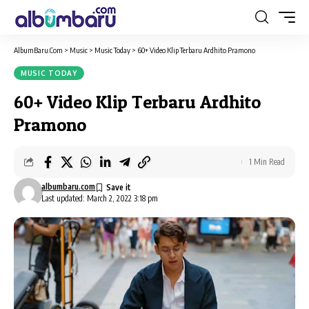
AlbumBaru.Com
>
Music
>
Music Today
>
60+ Video Klip Terbaru Ardhito Pramono
MUSIC TODAY
60+ Video Klip Terbaru Ardhito
Pramono
1 Min Read
albumbaru.com
Last updated: March 2, 2022 3:18 pm