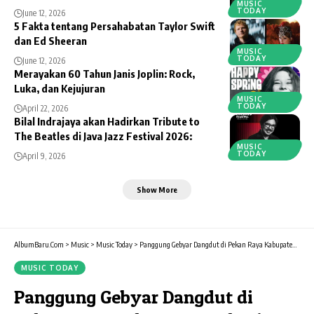
MUSIC
TODAY
June 12, 2026
5 Fakta tentang Persahabatan Taylor Swift
dan Ed Sheeran
MUSIC
TODAY
June 12, 2026
Merayakan 60 Tahun Janis Joplin: Rock,
Luka, dan Kejujuran
MUSIC
TODAY
April 22, 2026
Bilal Indrajaya akan Hadirkan Tribute to
The Beatles di Java Jazz Festival 2026:
MUSIC
TODAY
April 9, 2026
Show More
AlbumBaru.Com
>
Music
>
Music Today
>
Panggung Gebyar Dangdut di Pekan Raya Kabupaten Bekasi 2016
MUSIC TODAY
Panggung Gebyar Dangdut di