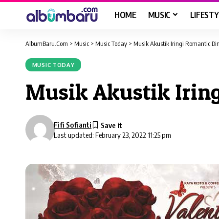
HOME
MUSIC
LIFESTY
AlbumBaru.Com
>
Music
>
Music Today
>
Musik Akustik Iringi Romantic Di
MUSIC TODAY
Musik Akustik Irin
Fifi Sofianti
Last updated: February 23, 2022 11:25 pm