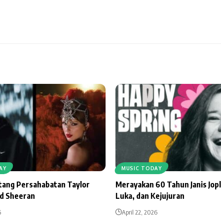
AY
MUSIC TODAY
ntang Persahabatan Taylor
Merayakan 60 Tahun Janis Jopl
Ed Sheeran
Luka, dan Kejujuran
6
April 22, 2026