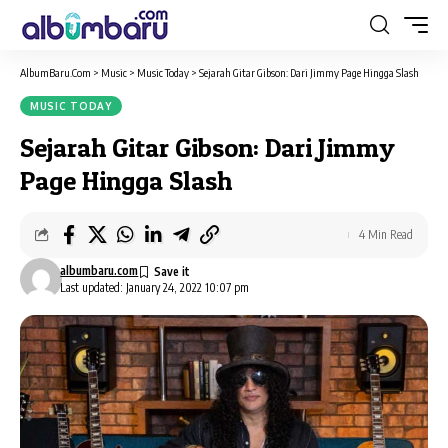
AlbumBaru.Com
>
Music
>
Music Today
>
Sejarah Gitar Gibson: Dari Jimmy Page Hingga Slash
MUSIC TODAY
Sejarah Gitar Gibson: Dari Jimmy
Page Hingga Slash
4 Min Read
albumbaru.com
Last updated: January 24, 2022 10:07 pm