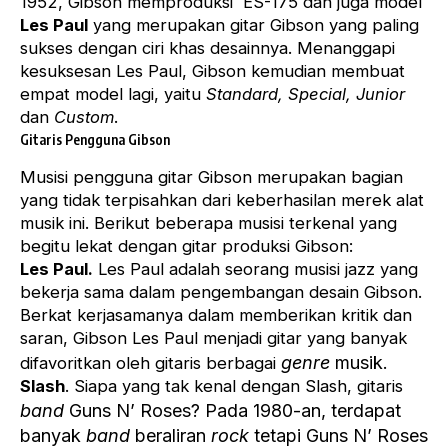
1952, Gibson memproduksi ES-175 dan juga model
Les Paul
yang merupakan gitar Gibson yang paling
sukses dengan ciri khas desainnya. Menanggapi
kesuksesan Les Paul, Gibson kemudian membuat
empat model lagi, yaitu
Standard, Special, Junior
dan
Custom
.
Gitaris Pengguna Gibson
Musisi pengguna gitar Gibson merupakan bagian
yang tidak terpisahkan dari keberhasilan merek alat
musik ini. Berikut beberapa musisi terkenal yang
begitu lekat dengan gitar produksi Gibson:
Les Paul.
Les Paul adalah seorang
musisi jazz
yang
bekerja sama dalam pengembangan desain Gibson.
Berkat kerjasamanya dalam memberikan kritik dan
saran, Gibson Les Paul menjadi gitar yang banyak
genre
musik.
difavoritkan oleh gitaris berbagai
Slash
. Siapa yang tak kenal dengan Slash, gitaris
band
Guns N’ Roses? Pada 1980-an, terdapat
banyak
band
beraliran
rock
tetapi Guns N’ Roses